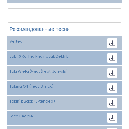
Рекомендованные песни
Vertex
Jab 16 Ka Tha Khalnayak Dekh Li
Taki Wielki Świat (Feat. Jonysls)
Taking Off (Feat. Bjrnck)
Takin' It Back (Extended)
Loca People