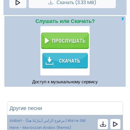
Скачать (3.33 MB)
Слушать или Скачать?
Доступ к музыкальному сервису
Другие песни
Adilart - (مازلنا هنا) مرفوع الراس | We’re Still
Here - Moroccan Arabic (Remix)