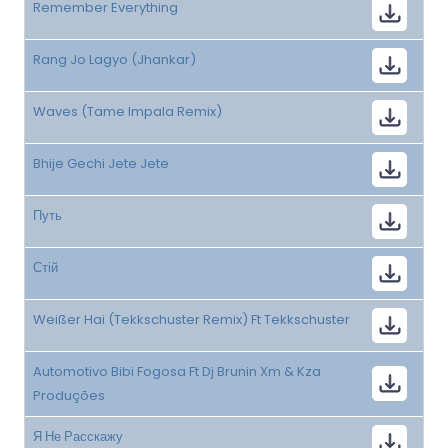
Remember Everything
Rang Jo Lagyo (Jhankar)
Waves (Tame Impala Remix)
Bhije Gechi Jete Jete
Путь
Стій
Weißer Hai (Tekkschuster Remix) Ft Tekkschuster
Automotivo Bibi Fogosa Ft Dj Brunin Xm & Kza
Produções
Я Не Расскажу