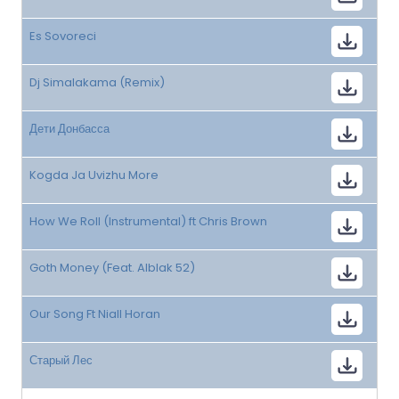
Es Sovoreci
Dj Simalakama (Remix)
Дети Донбасса
Kogda Ja Uvizhu More
How We Roll (Instrumental) ft Chris Brown
Goth Money (Feat. Alblak 52)
Our Song Ft Niall Horan
Старый Лес